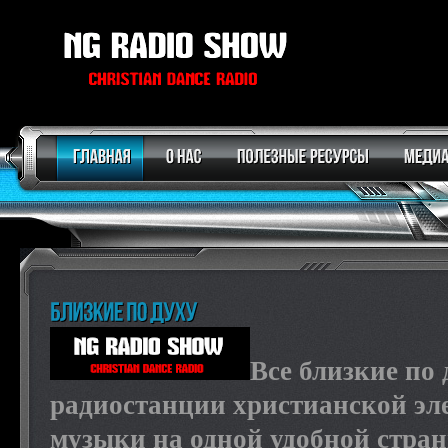
Все близкие по 
радиостанции христианской эл
музыки
на
одно
й удобной стра